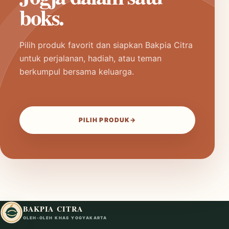
boks.
Pilih produk favorit dan siapkan Bakpia Citra
untuk perjalanan, hadiah, atau teman
berkumpul bersama keluarga.
PILIH PRODUK
→
BAKPIA CITRA
OLEH-OLEH KHAS YOGYAKARTA